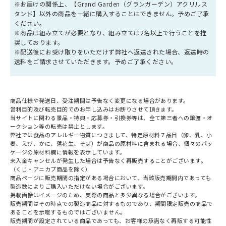
※お届けの関係上、【Grand Garden（グランガーデン）アクリルス
タンド】以外の商品を一緒に購入することはできません。予めご了承
ください。
※商品は組み立てが必要となり、組み立ては2名以上で行うことを推
奨しております。
※配送後にお受け取りをいただけず弊社へ返送された場合、返送時の
送料をご請求させていただきます。予めご了承ください。
商品仕様や発送日、受注期間は予告なく変更になる場合があります。
営利目的及び転売目的でのお申し込みはお断りさせて頂きます。
当サイトに関わる景品・特典・応募券・引換券等は、全て第三者への譲渡・オ
ークション等の転売は禁止とします。
弊社では食品のアレルギー物質につきまして、特定原材料７品目（卵、乳、小
麦、えび、かに、落花生、そば）が商品の原材料に含まれる場合、個々のパッ
ケージの原材料欄に情報を表示しています。
未入金キャンセルが発生した場合は予告なく再販売することがございます。
（くじ・アニカプ商品を除く）
商品ページに販売期間の指定がある場合において、当該販売期間内であっても
製造数によりご購入いただけない場合がございます。
掲載画像はイメージのため、実際の商品と多少異なる場合がございます。
販売期間はその時点での製造商品に対するものであり、期間限定販売の商品で
あることを示唆するものではございません。
販売期間が設定されている商品であっても、お客様の承諾なく再販する可能性