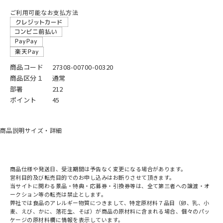
ご利用可能なお支払方法
商品コード
27308-00700-00320
商品区分１
通常
部署
212
ポイント
45
商品説明
サイズ・詳細
商品仕様や発送日、受注期間は予告なく変更になる場合があります。
営利目的及び転売目的でのお申し込みはお断りさせて頂きます。
当サイトに関わる景品・特典・応募券・引換券等は、全て第三者への譲渡・オ
ークション等の転売は禁止とします。
弊社では食品のアレルギー物質につきまして、特定原材料７品目（卵、乳、小
麦、えび、かに、落花生、そば）が商品の原材料に含まれる場合、個々のパッ
ケージの原材料欄に情報を表示しています。