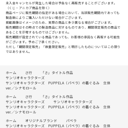
未入金キャンセルが発生した場合は予告なく再販売することがございます。
（くじ・アニカプ商品を除く）
商品ページに販売期間の指定がある場合において、当該販売期間内であっても
製造数によりご購入いただけない場合がございます。
掲載画像はイメージのため、実際の商品と多少異なる場合がございます。
販売期間はその時点での製造商品に対するものであり、期間限定販売の商品で
あることを示唆するものではございません。
販売期間が設定されている商品であっても、お客様の承諾なく再販する可能性
がございます。予めご了承ください。
ただし「期間限定販売」「数量限定販売」と明示したものについてはこの限り
ではありません。
ホーム
さ行
「さ」タイトル作品
サンリオキャラクターズ
サンリオキャラクターズ PUPPELA（パペラ）の着ぐるみ 立体
ver.／シナモロール
ホーム
さ行
「さ」タイトル作品
サンリオキャラクターズ
サンリオキャラクターズ
サンリオキャラクターズ PUPPELA（パペラ）の着ぐるみ 立体
ver.／シナモロール
ホーム
オリジナルブランド
パペラ
サンリオキャラクターズ PUPPELA（パペラ）の着ぐるみ 立体