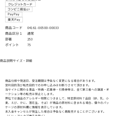
商品コード
04161-00500-00033
商品区分１
通常
部署
253
ポイント
75
商品説明
サイズ・詳細
商品仕様や発送日、受注期間は予告なく変更になる場合があります。
営利目的及び転売目的でのお申し込みはお断りさせて頂きます。
当サイトに関わる景品・特典・応募券・引換券等は、全て第三者への譲渡・オ
ークション等の転売は禁止とします。
弊社では食品のアレルギー物質につきまして、特定原材料７品目（卵、乳、小
麦、えび、かに、落花生、そば）が商品の原材料に含まれる場合、個々のパッ
ケージの原材料欄に情報を表示しています。
未入金キャンセルが発生した場合は予告なく再販売することがございます。
（くじ・アニカプ商品を除く）