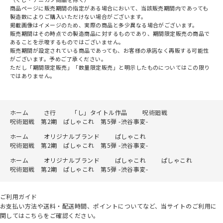
商品ページに販売期間の指定がある場合において、当該販売期間内であっても
製造数によりご購入いただけない場合がございます。
掲載画像はイメージのため、実際の商品と多少異なる場合がございます。
販売期間はその時点での製造商品に対するものであり、期間限定販売の商品で
あることを示唆するものではございません。
販売期間が設定されている商品であっても、お客様の承諾なく再販する可能性
がございます。予めご了承ください。
ただし「期間限定販売」「数量限定販売」と明示したものについてはこの限り
ではありません。
ホーム
さ行
「し」タイトル作品
呪術廻戦
呪術廻戦 第2期 ぱしゃこれ 第5弾 -渋谷事変-
ホーム
オリジナルブランド
ぱしゃこれ
呪術廻戦 第2期 ぱしゃこれ 第5弾 -渋谷事変-
ホーム
オリジナルブランド
ぱしゃこれ
ぱしゃこれ
呪術廻戦 第2期 ぱしゃこれ 第5弾 -渋谷事変-
ご利用ガイド
お支払い方法や送料・配送時間、ポイントについてなど、当サイトのご利用に
関してはこちらをご確認ください。