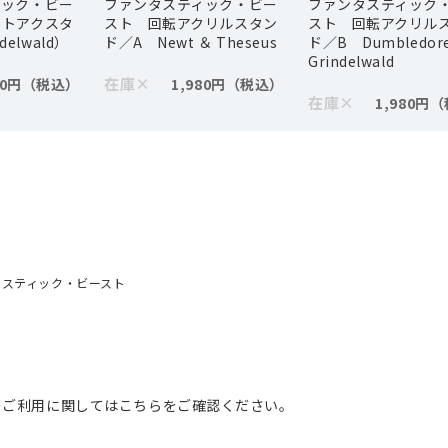
ィック・ビー
ファンタスティック・ビー
ファンタスティック
ットアクスタ
スト 回転アクリルスタン
スト 回転アクリル
ndelwald）
ド／A Newt ＆ Theseus
ド／B Dumbledor
Grindelwald
在庫
×
80円
1,980円
在庫
×
1,980円
タスティック・ビースト
のご利用に関してはこちらをご確認ください。