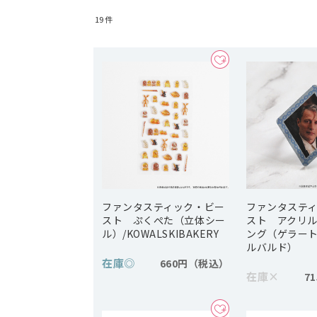
19
件
ファンタスティック・ビー
ファンタステ
スト ぷくぺた（立体シー
スト アクリ
ル）/KOWALSKIBAKERY
ング（ゲラー
ルバルド）
在庫
◎
660円
在庫
×
7