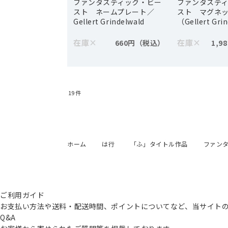
ファンタスティック・ビー
ファンタステ
スト ネームプレート／
スト マグネ
Gellert Grindelwald
（Gellert Gri
在庫
×
在庫
×
660円
1,9
19
件
ホーム
は行
「ふ」タイトル作品
ファン
ご利用ガイド
お支払い方法や送料・配送時間、ポイントについてなど、当サイト
Q&A