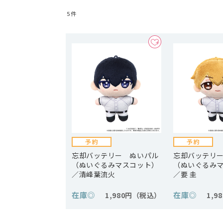
5
件
忘却バッテリー ぬいパル
忘却バッテリ
（ぬいぐるみマスコット）
（ぬいぐるみ
／清峰葉流火
／要 圭
在庫
◎
在庫
◎
1,980円
1,9