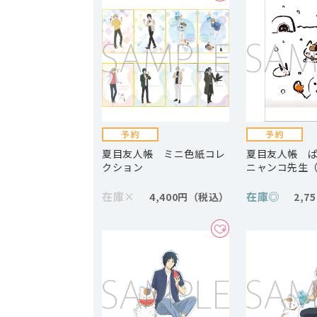
夏目友人帳 ミニ色紙コレ
夏目友人帳 
クション
ニャンコ先生（
在庫
×
在庫
◎
4,400円
2,7