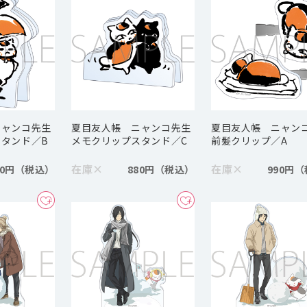
ニャンコ先生
夏目友人帳 ニャンコ先生
夏目友人帳 ニャン
タンド／B
メモクリップスタンド／C
前髪クリップ／A
在庫
×
在庫
×
80円
880円
990円