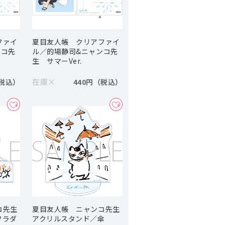
ファイ
夏目友人帳 クリアファイ
ンコ先
ル／的場静司&ニャンコ先
生 サマーVer.
在庫
×
440円
コ先生
夏目友人帳 ニャンコ先生
フラダ
アクリルスタンド／傘