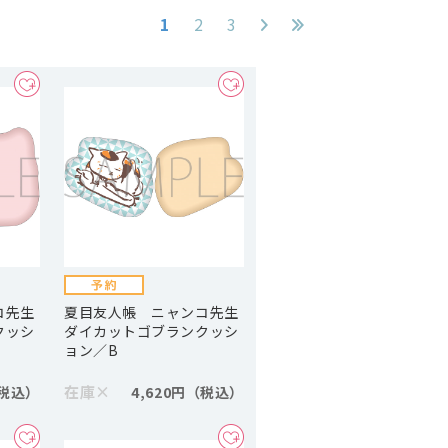
1
2
3
コ先生
夏目友人帳 ニャンコ先生
クッシ
ダイカットゴブランクッシ
ョン／B
在庫
×
4,620円