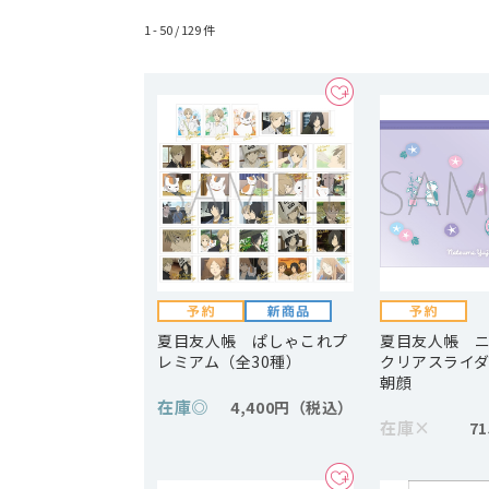
1 - 50 /
129
件
夏目友人帳 ぱしゃこれプ
夏目友人帳 
レミアム（全30種）
クリアスライ
朝顔
在庫
◎
4,400円
在庫
×
7