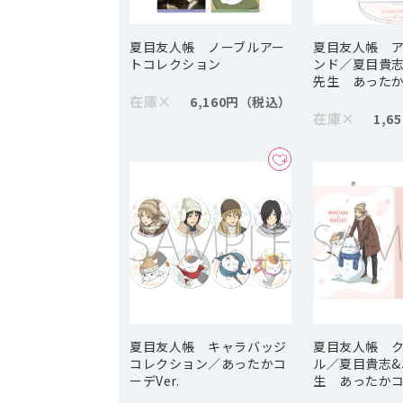
夏目友人帳 ノーブルアー
夏目友人帳 
トコレクション
ンド／夏目貴志
先生 あったかコ
在庫
×
6,160円
在庫
×
1,6
夏目友人帳 キャラバッジ
夏目友人帳 
コレクション／あったかコ
ル／夏目貴志&
ーデVer.
生 あったかコー