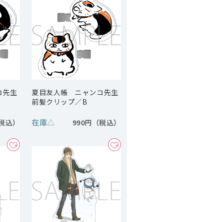
コ先生
夏目友人帳 ニャンコ先生
前髪クリップ／B
在庫
△
990円