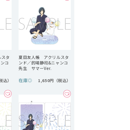
ルスタ
夏目友人帳 アクリルスタ
ャンコ
ンド／的場静司&ニャンコ
先生 サマーVer.
在庫
◎
1,650円