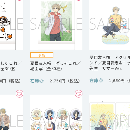
夏目友人帳 アクリ
ンド／夏目貴志&ニ
ぱしゃこれ／
夏目友人帳 ぱしゃこれ／
先生 サマーVer.
全30種）
場面写（全30種）
在庫
◎
在庫
◎
1,650円
50円
2,750円