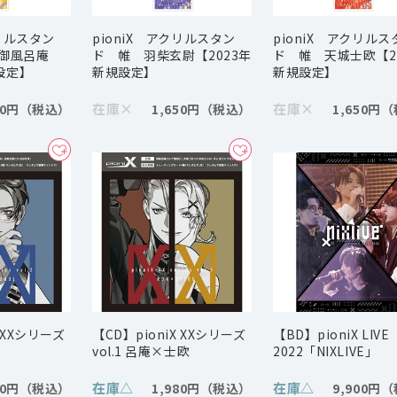
クリルスタン
pioniX アクリルスタン
pioniX アクリルス
0 御風呂庵
ド 帷 羽柴玄尉【2023年
ド 帷 天城士欧【2
設定】
新規設定】
新規設定】
在庫
×
在庫
×
50円
1,650円
1,650円
X XXシリーズ
【CD】pioniX XXシリーズ
【BD】pioniX LIVE
vol.1 呂庵×士欧
2022「NIXLIVE」
在庫
△
在庫
△
80円
1,980円
9,900円