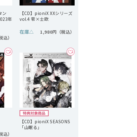
タン
【CD】pioniX XXシリーズ
023年
vol.4 零×士欧
在庫
△
1,980円
【CD】pioniX SEASONS
「山眠る」