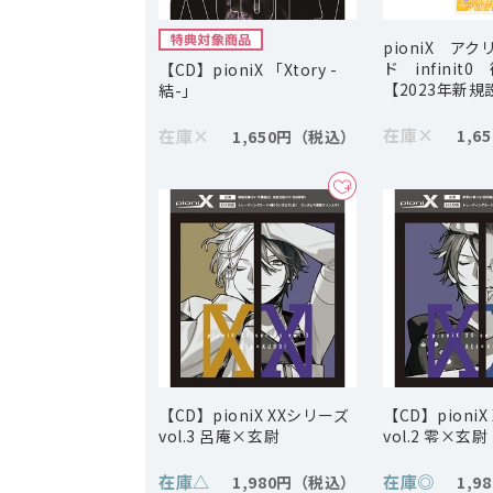
pioniX ア
ド infinit
【CD】pioniX 「Xtory -
【2023年新規
結-」
在庫
×
在庫
×
1,6
1,650円
【CD】pioniX XXシリーズ
【CD】pioni
vol.3 呂庵×玄尉
vol.2 零×玄尉
在庫
△
在庫
◎
1,980円
1,9