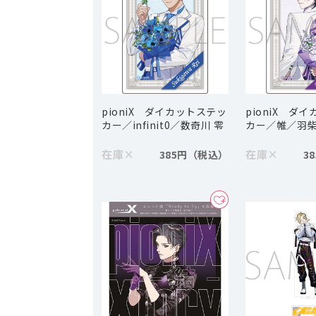
pioniX ダイカットステッ
pioniX ダ
カー／infinit0／数奇川 零
カー／帷／羽
在庫
×
在庫
×
385円
3