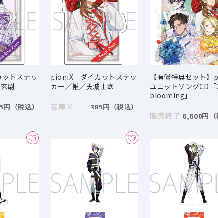
イカットステッ
pioniX ダイカットステッ
【有償特典セット】pi
柴玄尉
カー／帷／天城士欧
ユニットソングCD「XX
blooming」
在庫
×
85円
385円
販売終了
6,600円