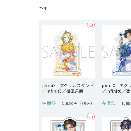
25
件
pioniX アクリルスタンド
pioniX ア
／infinit0／御風呂庵
／infinit0／
在庫
◎
在庫
◎
1,650円
1,6