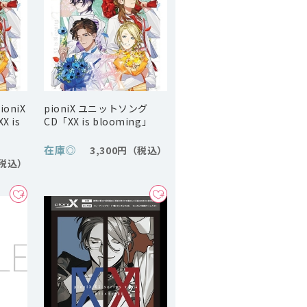
oniX
pioniX ユニットソング
 is
CD「XX is blooming」
在庫
◎
3,300円