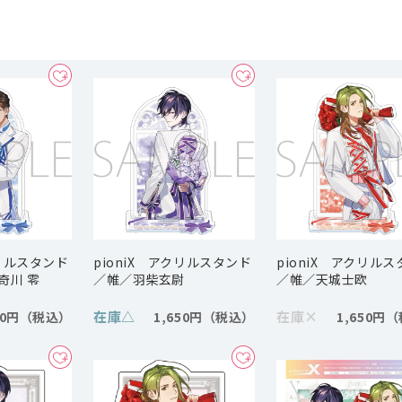
クリルスタンド
pioniX アクリルスタンド
pioniX アクリル
数奇川 零
／帷／羽柴玄尉
／帷／天城士欧
在庫
△
在庫
×
50円
1,650円
1,650円