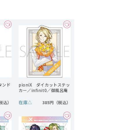
スタンド
pioniX ダイカットステッ
カー／infinit0／御風呂庵
在庫
△
385円