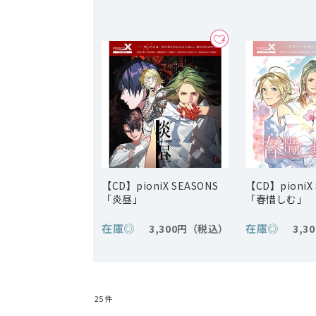
【CD】pioniX SEASONS
【CD】pioniX
「炎昼」
「春惜しむ」
在庫
◎
在庫
◎
3,300円
3,3
25
件