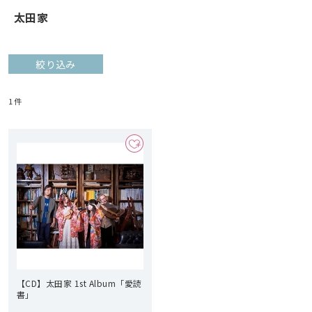
太田家
絞り込み
1
件
【CD】太田家 1st Album「愛読
書」