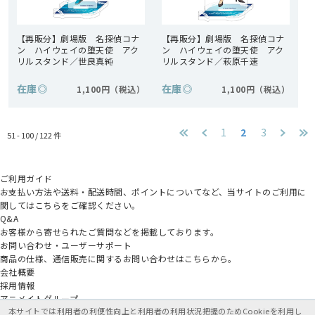
【再販分】劇場版 名探偵コナ
【再販分】劇場版 名探偵コナ
ン ハイウェイの堕天使 アク
ン ハイウェイの堕天使 アク
リルスタンド／世良真純
リルスタンド／萩原千速
在庫
◎
在庫
◎
1,100円
1,100円
1
2
3
51 - 100 /
122
件
ご利用ガイド
お支払い方法や送料・配送時間、ポイントについてなど、当サイトのご利用に
関してはこちらをご確認ください。
Q&A
お客様から寄せられたご質問などを掲載しております。
お問い合わせ・ユーザーサポート
商品の仕様、通信販売に関するお問い合わせはこちらから。
会社概要
採用情報
アニメイトグループ
本サイトでは利用者の利便性向上と利用者の利用状況把握のためCookieを利用し