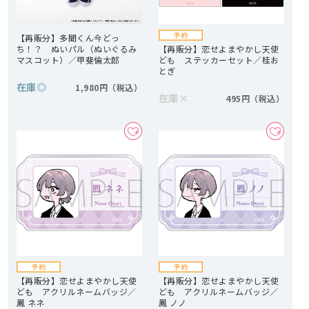
【再販分】多聞くん今どっ
ち！？ ぬいパル（ぬいぐるみ
【再販分】恋せよまやかし天使
マスコット）／甲斐倫太郎
ども ステッカーセット／桂お
とぎ
在庫
◎
1,980円
在庫
×
495円
【再販分】恋せよまやかし天使
【再販分】恋せよまやかし天使
ども アクリルネームバッジ／
ども アクリルネームバッジ／
鳳 ネネ
鳳 ノノ