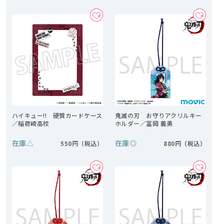
ハイキュー!! 硬質カードケース
鬼滅の刃 お守りアクリルキー
／稲荷崎高校
ホルダー／冨岡 義勇
在庫
△
在庫
◎
550円
880円