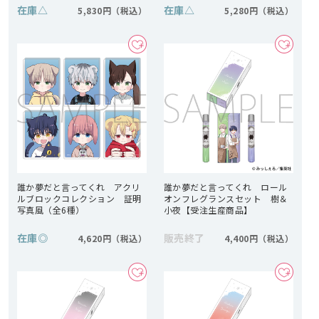
在庫
△
在庫
△
5,830円
5,280円
誰か夢だと言ってくれ アクリ
誰か夢だと言ってくれ ロール
ルブロックコレクション 証明
オンフレグランスセット 樹＆
写真風（全6種）
小夜【受注生産商品】
在庫
◎
販売終了
4,620円
4,400円