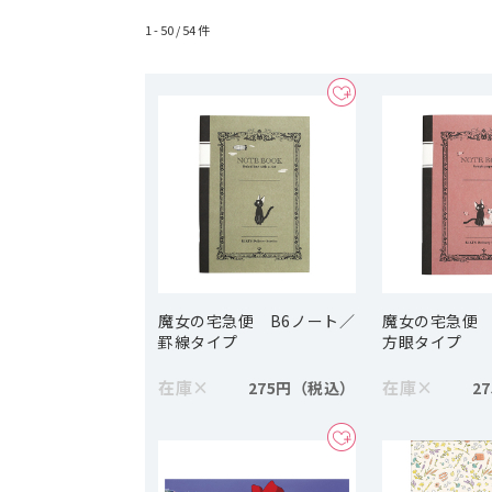
1 - 50 /
54
件
魔女の宅急便 B6ノート／
魔女の宅急便 
罫線タイプ
方眼タイプ
在庫
×
在庫
×
275円
2