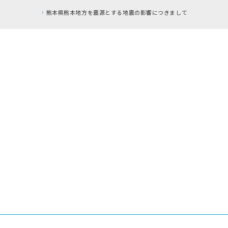
RFC違反アドレスのご利用について