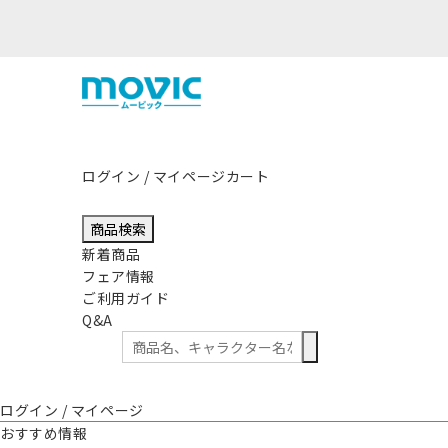
ログイン / マイページ
カート
商品検索
新着商品
フェア情報
ご利用ガイド
Q&A
ログイン / マイページ
おすすめ情報