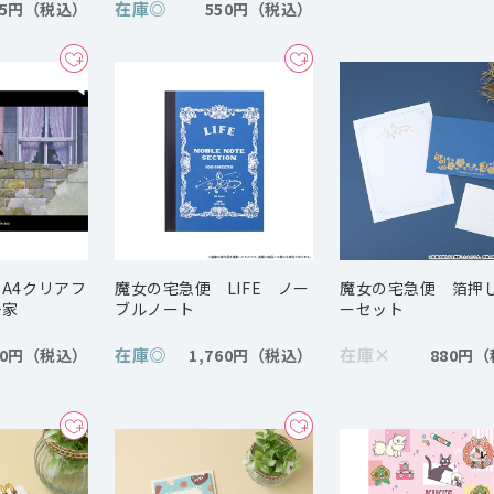
在庫
◎
95円
550円
A4クリアフ
魔女の宅急便 LIFE ノー
魔女の宅急便 箔押
一家
ブルノート
ーセット
在庫
◎
在庫
×
30円
1,760円
880円