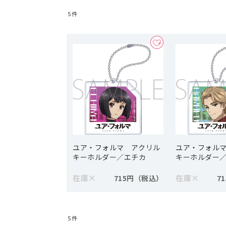
5
件
ユア・フォルマ アクリル
ユア・フォル
キーホルダー／エチカ
キーホルダー
在庫
×
在庫
×
715円
7
5
件