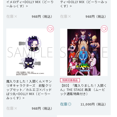
イメロディ<DOLLY MIX（どーり
ティ<DOLLY MIX（どーりーみっ
ーみっくす）>
くす）>
在庫
×
在庫
×
968円
968円
魔入りました！入間くん×サン
リオキャラクターズ 前髪クリ
【BD】「魔入りました！入間く
ップセット／カルエゴ×バッド
ん」THE STAGE 再演 （ムービ
ばつ丸<DOLLY MIX（どーりー
ック通販特典付き）
みっくす）>
在庫
◎
11,000円
在庫
×
968円