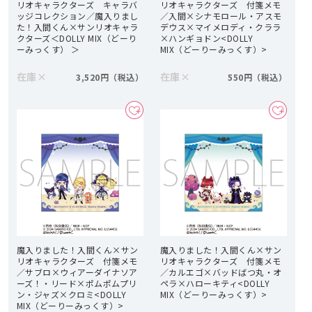
リオキャラクターズ キャラバ
リオキャラクターズ 付箋メモ
ッジコレクション／魔入りまし
／入間×シナモロール・アスモ
た！入間くん×サンリオキャラ
デウス×マイメロディ・クララ
クターズ＜DOLLY MIX（どーり
×ハンギョドン<DOLLY
ーみっくす） ＞
MIX（どーりーみっくす）>
在庫
×
在庫
×
3,520円
550円
魔入りました！入間くん×サン
魔入りました！入間くん×サン
リオキャラクターズ 付箋メモ
リオキャラクターズ 付箋メモ
／サブロ×ウィアーダイナソア
／カルエゴ×バッドばつ丸・オ
ーズ！・リード×ポムポムプリ
ペラ×ハローキティ<DOLLY
ン・ジャズ×クロミ<DOLLY
MIX（どーりーみっくす）>
MIX（どーりーみっくす）>