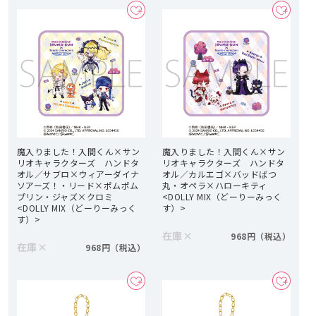
魔入りました！入間くん×サン
魔入りました！入間くん×サン
リオキャラクターズ ハンドタ
リオキャラクターズ ハンドタ
オル／サブロ×ウィアーダイナ
オル／カルエゴ×バッドばつ
ソアーズ！・リード×ポムポム
丸・オペラ×ハローキティ
プリン・ジャズ×クロミ
<DOLLY MIX（どーりーみっく
<DOLLY MIX（どーりーみっく
す）>
す）>
在庫
×
968円
在庫
×
968円