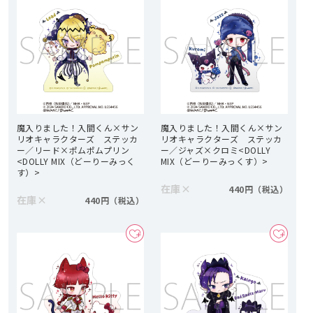
魔入りました！入間くん×サン
魔入りました！入間くん×サン
リオキャラクターズ ステッカ
リオキャラクターズ ステッカ
ー／リード×ポムポムプリン
ー／ジャズ×クロミ<DOLLY
<DOLLY MIX（どーりーみっく
MIX（どーりーみっくす）>
す）>
在庫
×
440円
在庫
×
440円