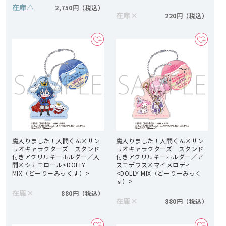
在庫
△
2,750円
在庫
×
220円
魔入りました！入間くん×サン
魔入りました！入間くん×サン
リオキャラクターズ スタンド
リオキャラクターズ スタンド
付きアクリルキーホルダー／入
付きアクリルキーホルダー／ア
間×シナモロール<DOLLY
スモデウス×マイメロディ
MIX（どーりーみっくす）>
<DOLLY MIX（どーりーみっく
す）>
在庫
×
880円
在庫
×
880円