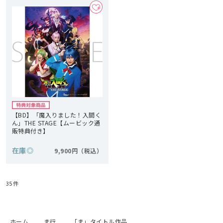
【BD】「魔入りました！入間く
ん」THE STAGE【ムービック通
販特典付き】
在庫
◎
9,900円
35
件
ホーム
ま行
「ま」タイトル作品