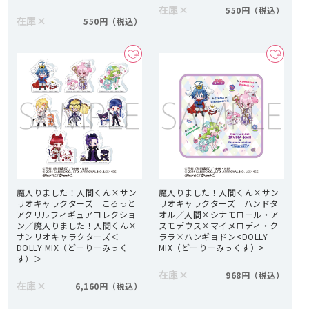
在庫
×
550円
在庫
×
550円
魔入りました！入間くん×サン
魔入りました！入間くん×サン
リオキャラクターズ ころっと
リオキャラクターズ ハンドタ
アクリルフィギュアコレクショ
オル／入間×シナモロール・ア
ン／魔入りました！入間くん×
スモデウス×マイメロディ・ク
サンリオキャラクターズ＜
ララ×ハンギョドン<DOLLY
DOLLY MIX（どーりーみっく
MIX（どーりーみっくす）>
す）＞
在庫
×
968円
在庫
×
6,160円