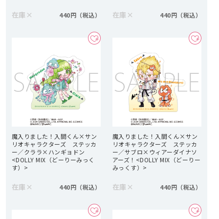
在庫
×
在庫
×
440円
440円
魔入りました！入間くん×サン
魔入りました！入間くん×サン
リオキャラクターズ ステッカ
リオキャラクターズ ステッカ
ー／クララ×ハンギョドン
ー／サブロ×ウィアーダイナソ
<DOLLY MIX（どーりーみっく
アーズ！<DOLLY MIX（どーりー
す）>
みっくす）>
在庫
×
在庫
×
440円
440円