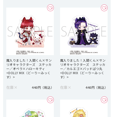
魔入りました！入間くん×サン
魔入りました！入間くん×サン
リオキャラクターズ ステッカ
リオキャラクターズ ステッカ
ー／オペラ×ハローキティ
ー／カルエゴ×バッドばつ丸
<DOLLY MIX（どーりーみっく
<DOLLY MIX（どーりーみっく
す）>
す）>
在庫
×
在庫
×
440円
440円