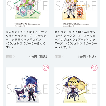
魔入りました！入間くん×サン
魔入りました！入間くん×サン
リオキャラクターズ ステッカ
リオキャラクターズ ステッカ
ー／クララ×ハンギョドン
ー／サブロ×ウィアーダイナソ
<DOLLY MIX（どーりーみっく
アーズ！<DOLLY MIX（どーりー
す）>
みっくす）>
在庫
×
在庫
×
440円
440円