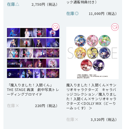
ック通販特典付き）
在庫
△
2,750円
在庫
◎
11,000円
「魔入りました！入間くん」
魔入りました！入間くん×サン
THE STAGE 再演 劇中写真トレ
リオキャラクターズ キャラバ
ーディングブロマイド
ッジコレクション／魔入りまし
た！入間くん×サンリオキャラ
クターズ＜DOLLY MIX（どーり
在庫
×
220円
ーみっくす） ＞
在庫
×
3,520円