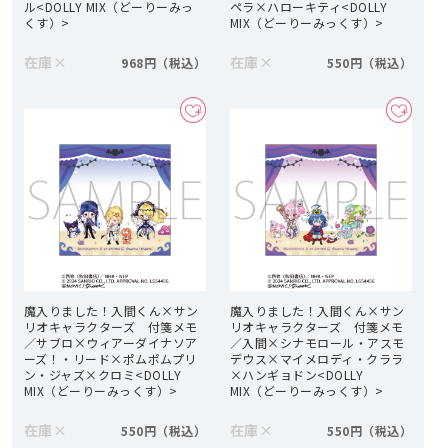
ル<DOLLY MIX（どーりーみっ
ペラ×ハローキティ<DOLLY
くす）>
MIX（どーりーみっくす）>
在庫
×
在庫
×
968円
550円
魔入りました！入間くん×サン
魔入りました！入間くん×サン
リオキャラクターズ 付箋メモ
リオキャラクターズ 付箋メモ
／サブロ×ウィアーダイナソア
／入間×シナモロール・アスモ
ーズ！・リード×ポムポムプリ
デウス×マイメロディ・クララ
ン・ジャズ×クロミ<DOLLY
×ハンギョドン<DOLLY
MIX（どーりーみっくす）>
MIX（どーりーみっくす）>
在庫
×
在庫
×
550円
550円