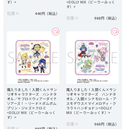
す）>
<DOLLY MIX（どーりーみっく
す）>
在庫
×
440円
在庫
×
968円
魔入りました！入間くん×サン
魔入りました！入間くん×サン
リオキャラクターズ ハンドタ
リオキャラクターズ ハンドタ
オル／サブロ×ウィアーダイナ
オル／入間×シナモロール・ア
ソアーズ！・リード×ポムポム
スモデウス×マイメロディ・ク
プリン・ジャズ×クロミ
ララ×ハンギョドン<DOLLY
<DOLLY MIX（どーりーみっく
MIX（どーりーみっくす）>
す）>
在庫
×
968円
在庫
×
968円