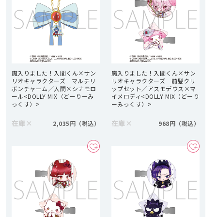
魔入りました！入間くん×サン
魔入りました！入間くん×サン
リオキャラクターズ マルチリ
リオキャラクターズ 前髪クリ
ボンチャーム／入間×シナモロ
ップセット／アスモデウス×マ
ール<DOLLY MIX（どーりーみ
イメロディ<DOLLY MIX（どーり
っくす）>
ーみっくす）>
在庫
×
在庫
×
2,035円
968円