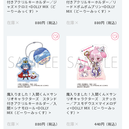
付きアクリルキーホルダー／ジ
付きアクリルキーホルダー／リ
ャズ×クロミ<DOLLY MIX（ど
ード×ポムポムプリン<DOLLY
ーりーみっくす）>
MIX（どーりーみっくす）>
在庫
×
在庫
×
880円
880円
魔入りました！入間くん×サン
魔入りました！入間くん×サン
リオキャラクターズ スタンド
リオキャラクターズ ステッカ
付きアクリルキーホルダー／入
ー／アスモデウス×マイメロデ
間×シナモロール<DOLLY
ィ<DOLLY MIX（どーりーみっ
MIX（どーりーみっくす）>
くす）>
在庫
×
在庫
×
880円
440円