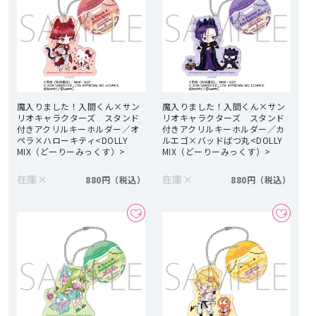
魔入りました！入間くん×サン
魔入りました！入間くん×サン
リオキャラクターズ スタンド
リオキャラクターズ スタンド
付きアクリルキーホルダー／オ
付きアクリルキーホルダー／カ
ペラ×ハローキティ<DOLLY
ルエゴ×バッドばつ丸<DOLLY
MIX（どーりーみっくす）>
MIX（どーりーみっくす）>
在庫
×
在庫
×
880円
880円