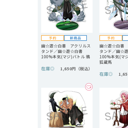
幽☆遊☆白書 アクリルス
幽☆遊☆白書
タンド／幽☆遊☆白書
タンド／幽☆
100%本気(マジ)バトル 鴉
100%本気(マ
狐蔵馬
在庫
◎
1,650円
在庫
◎
1,6