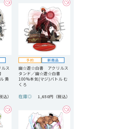
リルス
幽☆遊☆白書 アクリルス
書
タンド／幽☆遊☆白書
ル 黄
100%本気(マジ)バトル む
くろ
在庫
◎
1,650円