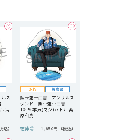
リルス
幽☆遊☆白書 アクリルス
書
タンド／幽☆遊☆白書
ル 浦
100%本気(マジ)バトル 桑
原和真
在庫
◎
1,650円