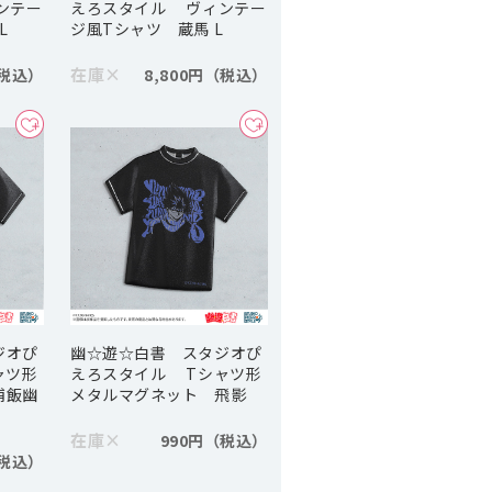
ンテー
えろスタイル ヴィンテー
L
ジ風Tシャツ 蔵馬 L
在庫
×
8,800円
ジオぴ
幽☆遊☆白書 スタジオぴ
ャツ形
えろスタイル Tシャツ形
浦飯幽
メタルマグネット 飛影
在庫
×
990円