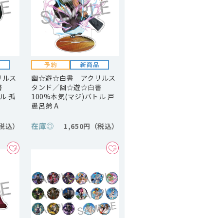
リルス
幽☆遊☆白書 アクリルス
書
タンド／幽☆遊☆白書
ル 孤
100%本気(マジ)バトル 戸
愚呂弟 A
在庫
◎
1,650円