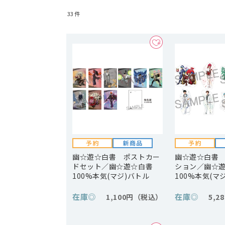
33
件
幽☆遊☆白書 ポストカー
幽☆遊☆白書
ドセット／幽☆遊☆白書
ション／幽☆
100%本気(マジ)バトル
100%本気(マ
在庫
◎
在庫
◎
1,100円
5,2