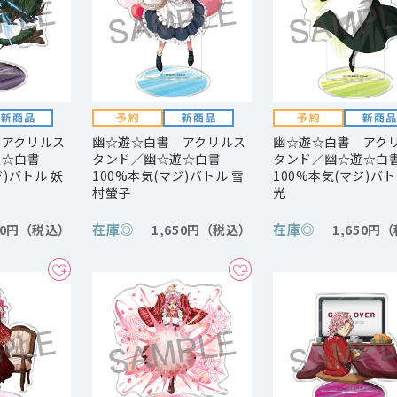
 アクリルス
幽☆遊☆白書 アクリルス
幽☆遊☆白書 アク
遊☆白書
タンド／幽☆遊☆白書
タンド／幽☆遊☆白
ジ)バトル 妖
100%本気(マジ)バトル 雪
100%本気(マジ)バト
村螢子
光
在庫
◎
在庫
◎
50円
1,650円
1,650円