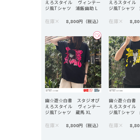
えろスタイル ヴィンテー
えろスタイル
ジ風Tシャツ 浦飯幽助 L
ジ風Tシャツ 
在庫
×
在庫
×
8,800円
8,8
幽☆遊☆白書 スタジオぴ
幽☆遊☆白書
えろスタイル ヴィンテー
えろスタイル
ジ風Tシャツ 蔵馬 XL
ジ風Tシャツ 
在庫
×
在庫
×
8,800円
8,8