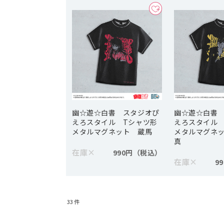
幽☆遊☆白書 スタジオぴ
幽☆遊☆白書
えろスタイル Tシャツ形
えろスタイル
メタルマグネット 蔵馬
メタルマグネ
真
在庫
×
990円
在庫
×
9
33
件