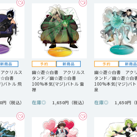
 アクリルス
幽☆遊☆白書 アクリルス
幽☆遊☆白書 アク
遊☆白書
タンド／幽☆遊☆白書
タンド／幽☆遊☆白
ジ)バトル 飛
100%本気(マジ)バトル 雷
100%本気(マジ)バト
禅
泉
在庫
◎
在庫
◎
50円
1,650円
1,650円