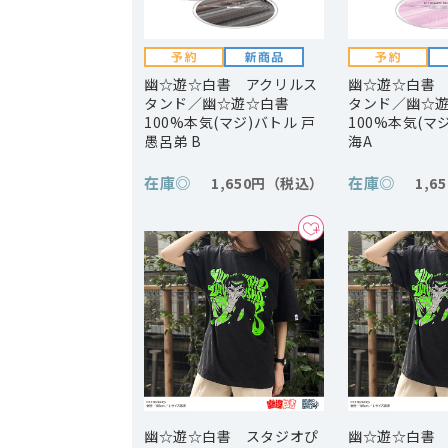
幽☆遊☆白書 アクリルス
幽☆遊☆白書
タンド／幽☆遊☆白書
タンド／幽☆
100%本気(マジ)バトル 戸
100%本気(マ
愚呂弟 B
海A
在庫
◎
在庫
◎
1,650円
1,6
幽☆遊☆白書 スタジオぴ
幽☆遊☆白書