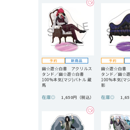
幽☆遊☆白書 アクリルス
幽☆遊☆白書
タンド／幽☆遊☆白書
タンド／幽☆
100%本気(マジ)バトル 蔵
100%本気(マ
馬
影
在庫
◎
在庫
◎
1,650円
1,6