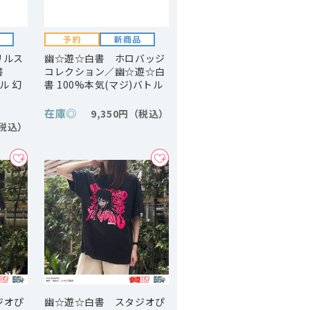
リルス
幽☆遊☆白書 ホロバッジ
書
コレクション／幽☆遊☆白
ル 幻
書 100%本気(マジ)バトル
在庫
◎
9,350円
ジオぴ
幽☆遊☆白書 スタジオぴ