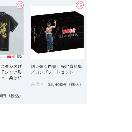
 スタジオぴ
幽☆遊☆白書 設定資料集
 Tシャツ形
／コンプリートセット
ット 桑原和
在庫
×
15,400円
90円