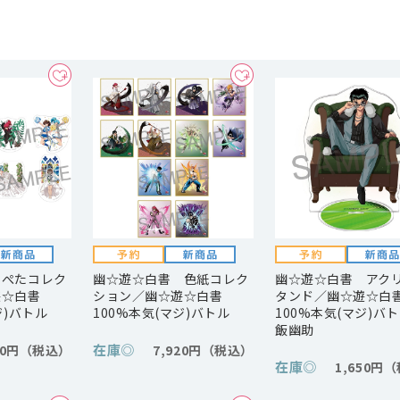
 ぺたコレク
幽☆遊☆白書 色紙コレク
幽☆遊☆白書 アク
遊☆白書
ション／幽☆遊☆白書
タンド／幽☆遊☆白
ジ)バトル
100%本気(マジ)バトル
100%本気(マジ)バト
飯幽助
在庫
◎
80円
7,920円
在庫
◎
1,650円