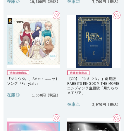
在庫
◎
在庫
◎
19,800円
7,700円
「ツキウタ。」Seleas ユニット
【CD】「ツキウタ。」劇場版
ソング「Fairytale」
RABBITS KINGDOM THE MOVIE
エンディング主題歌「月たちの
メモリア」
在庫
◎
1,650円
在庫
△
2,970円