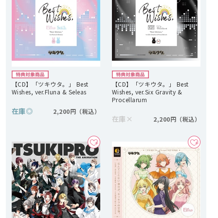
【CD】「ツキウタ。」 Best
【CD】「ツキウタ。」 Best
Wishes, ver.Fluna & Seleas
Wishes, ver.Six Gravity &
Procellarum
在庫
◎
2,200円
在庫
×
2,200円