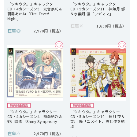
「ツキウタ。」キャラクター
「ツキウタ。」キャラクター
CD・4thシーズン5 元宮祭莉＆
CD・5thシーズン11 神無月 郁
朝霧あかね「Fire! Fever!
＆水無月 涙「ワガママ」
Night」
在庫
×
1,650円
在庫
◎
2,970円
「ツキウタ。」キャラクター
「ツキウタ。」キャラクター
CD・4thシーズン4 照瀬結乃＆
CD・5thシーズン10 長月 夜＆
姫川瑞希「Shiny Symphony」
葉月 陽「ユメイト、君と僕を結
ぶ」
在庫
△
2,970円