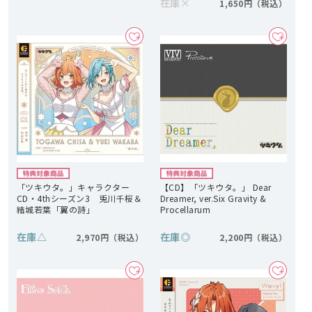
在庫
×
1,650円
「ツキウタ。」キャラクター
【CD】「ツキウタ。」 Dear
CD・4thシーズン3 兎川千桜＆
Dreamer, ver.Six Gravity &
結城若葉「翼の詩」
Procellarum
在庫
△
在庫
◎
2,970円
2,200円