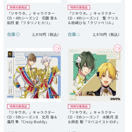
「ツキウタ。」キャラクター
「ツキウタ。」キャラクター
CD・4thシーズン2 花園 雪＆
CD・4thシーズン1 聖 クリス
如月 愛「フタリノヒカリ」
＆桃崎ひな「クリソベリル」
在庫
◎
在庫
△
2,970円
2,970円
「ツキウタ。」キャラクター
「ツキウタ。」キャラクター
CD・5thシーズン8 文月 海＆
CD・5thシーズン7 水無月 涙
霜月 隼「Crazy Buddy」
＆師走 駆「マバユイストロボ」