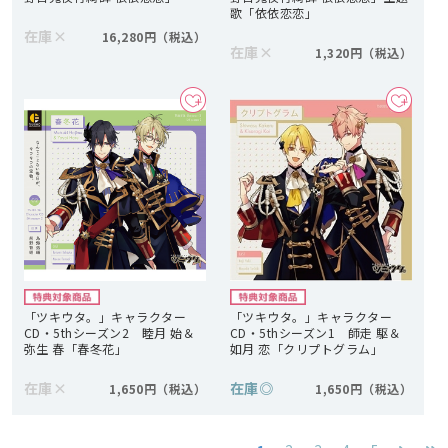
歌「依依恋恋」
在庫
×
16,280円
在庫
×
1,320円
「ツキウタ。」キャラクター
「ツキウタ。」キャラクター
CD・5thシーズン2 睦月 始＆
CD・5thシーズン1 師走 駆＆
弥生 春「春冬花」
如月 恋「クリプトグラム」
在庫
×
在庫
◎
1,650円
1,650円