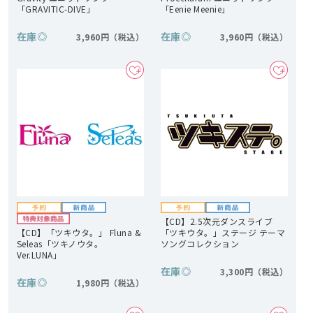
「GRAVITIC-DIVE」
「Eenie Meenie」
在庫
◎
在庫
◎
3,960円
3,960円
【CD】2.5次元ダンスライブ
【CD】「ツキウタ。」 Fluna &
「ツキウタ。」ステージ テーマ
Seleas「ツキノウタ。
ソングコレクション
Ver.LUNA」
在庫
◎
3,300円
在庫
◎
1,980円