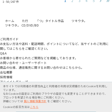
1
2
3
4
5
1 - 50 /
267
件
ホーム
た行
「つ」タイトル作品
ツキウタ。
ツキウタ。 CD/DVD/BD
ご利用ガイド
お支払い方法や送料・配送時間、ポイントについてなど、当サイトのご利用に
関してはこちらをご確認ください。
Q&A
お客様から寄せられたご質問などを掲載しております。
お問い合わせ・ユーザーサポート
商品の仕様、通信販売に関するお問い合わせはこちらから。
会社概要
採用情報
アニメイトグループ
本サイトでは利用者の利便性向上と利用者の利用状況把握のためCookieを利用し
ています。
なおCookieの設定はご利用のブラウザの設定でも変更することができますので、
ブロックを希望される場合等にご利用ください。
詳細については
個人情報保護方針
をご確認ください。
特定商取引法に基づく表記
個人情報保護方針
利用規約
Cookieの拒否方法は
こちら