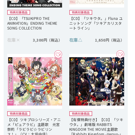
【CD】「TSUKIPRO THE
【CD】「ツキウタ。」Fluna ユ
ANIMATION」ENDING THEME
ニットソング「ツキアカリスタ
SONG COLLECTION
ートライン」
在庫
×
在庫
△
3,300円
1,650円
【CD】ツキプロシリーズ・アニ
【有償特典付き】【CD】「ツキ
メ「ピュアラビ」主題歌 元宮
ウタ。」劇場版 RABBITS
祭莉「ラビラビ☆ラビリン
KINGDOM THE MOVIE主題歌
ス！」（CV：大坪由佳）
「Rabbits Kingdom -Versus-」