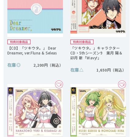
【CD】「ツキウタ。」 Dear
「ツキウタ。」キャラクター
Dreamer, ver.Fluna & Seleas
CD・5thシーズン9 葉月 陽＆
卯月 新「Wavy!」
在庫
◎
2,200円
在庫
△
1,650円