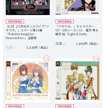
【CD】2.5次元ダンスライブ｢ツ
「ツキウタ。」キャラクター
キウタ。」ステージ第14幕
CD・5thシーズン12 霜月 隼＆
「Rabbits Kingdom -
睦月 始「Light & Dark」
Resurrection-」主題歌
在庫
△
1,650円
在庫
×
1,320円