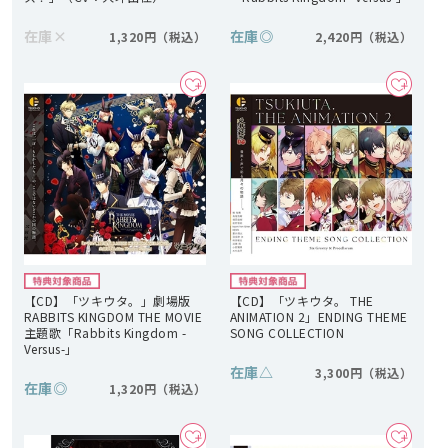
在庫
×
在庫
◎
1,320円
2,420円
【CD】「ツキウタ。」劇場版
【CD】「ツキウタ。 THE
RABBITS KINGDOM THE MOVIE
ANIMATION 2」ENDING THEME
主題歌「Rabbits Kingdom -
SONG COLLECTION
Versus-」
在庫
△
3,300円
在庫
◎
1,320円