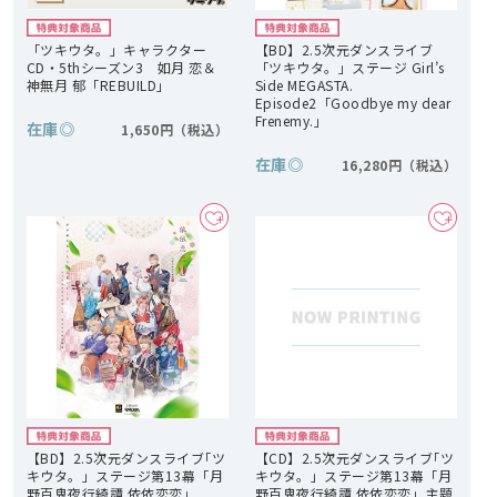
「ツキウタ。」キャラクター
【BD】2.5次元ダンスライブ
CD・5thシーズン3 如月 恋＆
「ツキウタ。」ステージ Girl’s
神無月 郁「REBUILD」
Side MEGASTA.
Episode2「Goodbye my dear
Frenemy.」
在庫
◎
1,650円
在庫
◎
16,280円
【BD】2.5次元ダンスライブ｢ツ
【CD】2.5次元ダンスライブ｢ツ
キウタ。」ステージ第13幕「月
キウタ。」ステージ第13幕「月
野百鬼夜行綺譚 依依恋恋」
野百鬼夜行綺譚 依依恋恋」主題