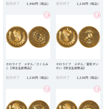
販売終了
販売終了
3,960円
1,320円
ホロライブ メダル／さくらみ
ホロライブ メダル／星街すい
こ【受注生産商品】
せい【受注生産商品】
販売終了
販売終了
1,320円
1,320円