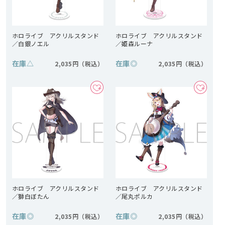
ホロライブ アクリルスタンド
ホロライブ アクリルスタンド
／白銀ノエル
／姫森ルーナ
在庫
△
在庫
◎
2,035円
2,035円
ホロライブ アクリルスタンド
ホロライブ アクリルスタンド
／獅白ぼたん
／尾丸ポルカ
在庫
◎
在庫
◎
2,035円
2,035円