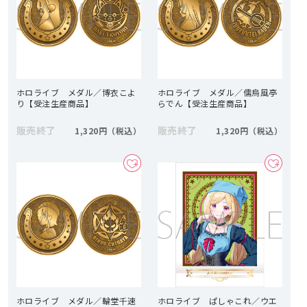
ホロライブ メダル／博衣こよ
ホロライブ メダル／儒烏風亭
り【受注生産商品】
らでん【受注生産商品】
販売終了
販売終了
1,320円
1,320円
ホロライブ メダル／輪堂千速
ホロライブ ぱしゃこれ／ウエ