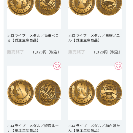
ホロライブ メダル／兎田ぺこ
ホロライブ メダル／白銀ノエ
ら【受注生産商品】
ル【受注生産商品】
販売終了
販売終了
1,320円
1,320円
ホロライブ メダル／姫森ルー
ホロライブ メダル／獅白ぼた
ナ【受注生産商品】
ん【受注生産商品】