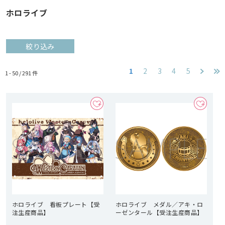
ホロライブ
絞り込み
1
2
3
4
5
1 - 50 /
291
件
ホロライブ 看板プレート【受
ホロライブ メダル／アキ・ロ
注生産商品】
ーゼンタール【受注生産商品】