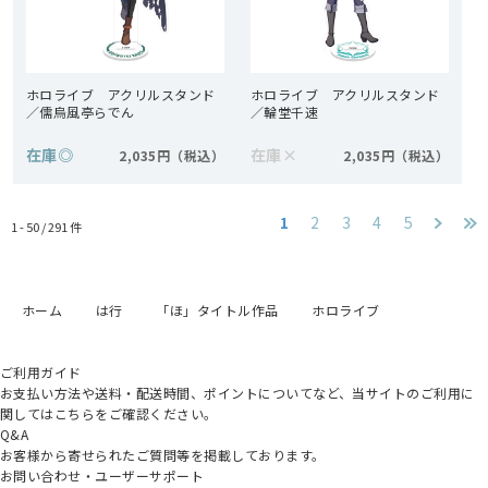
ホロライブ アクリルスタンド
ホロライブ アクリルスタンド
／儒烏風亭らでん
／輪堂千速
在庫
◎
在庫
×
2,035円
2,035円
1
2
3
4
5
1 - 50 /
291
件
ホーム
は行
「ほ」タイトル作品
ホロライブ
ご利用ガイド
お支払い方法や送料・配送時間、ポイントについてなど、当サイトのご利用に
関してはこちらをご確認ください。
Q&A
お客様から寄せられたご質問等を掲載しております。
お問い合わせ・ユーザーサポート