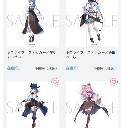
ホロライブ ステッカー／星街
ホロライブ ステッカー／兎田
すいせい
ぺこら
在庫
◎
在庫
◎
440円
440円