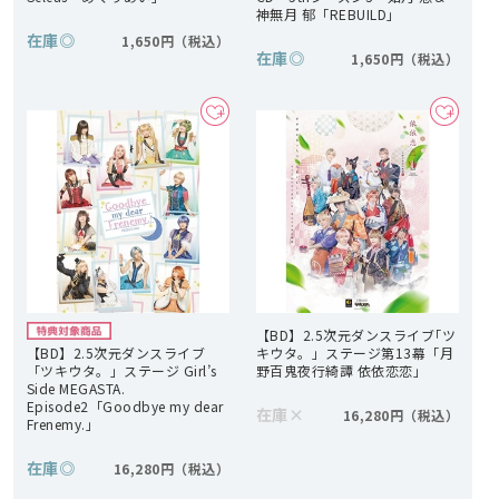
神無月 郁「REBUILD」
在庫
◎
1,650円
在庫
◎
1,650円
【BD】2.5次元ダンスライブ｢ツ
【BD】2.5次元ダンスライブ
キウタ。」ステージ第13幕「月
「ツキウタ。」ステージ Girl’s
野百鬼夜行綺譚 依依恋恋」
Side MEGASTA.
Episode2「Goodbye my dear
在庫
×
16,280円
Frenemy.」
在庫
◎
16,280円