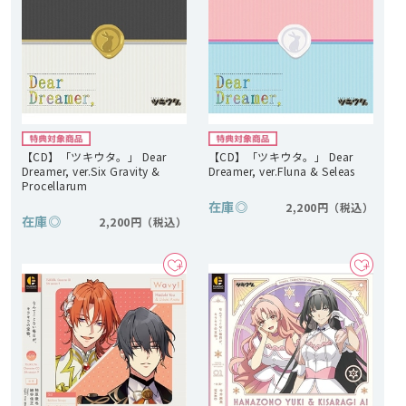
【CD】「ツキウタ。」 Dear
【CD】「ツキウタ。」 Dear
Dreamer, ver.Six Gravity &
Dreamer, ver.Fluna & Seleas
Procellarum
在庫
◎
2,200円
在庫
◎
2,200円