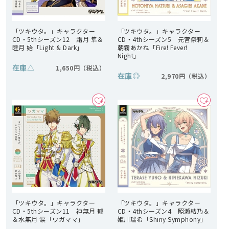
「ツキウタ。」キャラクター
「ツキウタ。」キャラクター
CD・5thシーズン12 霜月 隼＆
CD・4thシーズン5 元宮祭莉＆
睦月 始「Light & Dark」
朝霧あかね「Fire! Fever!
Night」
在庫
△
1,650円
在庫
◎
2,970円
「ツキウタ。」キャラクター
「ツキウタ。」キャラクター
CD・5thシーズン11 神無月 郁
CD・4thシーズン4 照瀬結乃＆
＆水無月 涙「ワガママ」
姫川瑞希「Shiny Symphony」