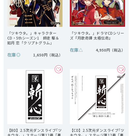
「ツキウタ。」キャラクター
「ツキウタ。」ドラマCDシリー
CD・5thシーズン1 師走 駆＆
ズ『月歌奇譚 太極伝奇』
如月 恋「クリプトグラム」
在庫
△
4,950円
在庫
◎
1,650円
【BD】2.5次元ダンスライブ｢ツ
【CD】2.5次元ダンスライブ｢ツ
キウタ。」ステージ第12幕「裏
キウタ。」ステージ第12幕「裏