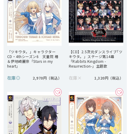
「ツキウタ。」キャラクター
【CD】2.5次元ダンスライブ｢ツ
CD・4thシーズン6 天童院 椿
キウタ。」ステージ第14幕
＆伊地崎麗奈「Stars in my
「Rabbits Kingdom -
heart」
Resurrection-」主題歌
在庫
◎
在庫
×
2,970円
1,320円