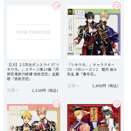
【CD】2.5次元ダンスライブ｢ツ
「ツキウタ。」キャラクター
キウタ。」ステージ第13幕「月
CD・5thシーズン2 睦月 始＆
野百鬼夜行綺譚 依依恋恋」主題
弥生 春「春冬花」
歌「依依恋恋」
在庫
×
1,650円
在庫
×
1,320円