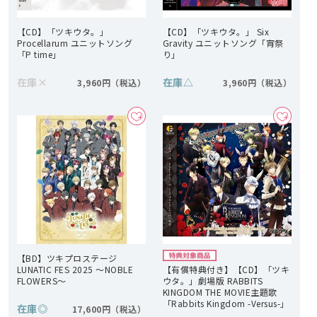
【CD】「ツキウタ。」
【CD】「ツキウタ。」 Six
Procellarum ユニットソング
Gravity ユニットソング「宵祭
「P time」
り」
在庫
×
在庫
△
3,960円
3,960円
【BD】ツキプロステージ
LUNATIC FES 2025 ～NOBLE
【有償特典付き】【CD】「ツキ
FLOWERS～
ウタ。」劇場版 RABBITS
KINGDOM THE MOVIE主題歌
「Rabbits Kingdom -Versus-」
在庫
◎
17,600円