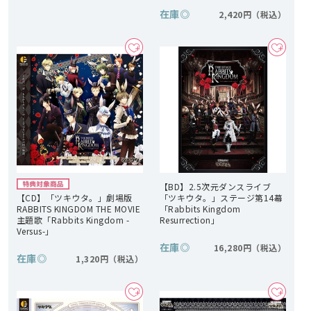
在庫
◎
2,420円
【BD】2.5次元ダンスライブ
【CD】「ツキウタ。」劇場版
「ツキウタ。」ステージ第14幕
RABBITS KINGDOM THE MOVIE
「Rabbits Kingdom
主題歌「Rabbits Kingdom -
Resurrection」
Versus-」
在庫
◎
16,280円
在庫
◎
1,320円