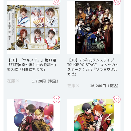
【CD】「ツキステ。」第11幕
【BD】2.5次元ダンスライブ
「月花神楽～黒と白の物語～」
TSUKIPRO STAGE キソセカイ
挿入歌「月白に祈りて」
ステージ：eins『ソラヲワタル
カゼ』
在庫
×
1,320円
在庫
×
16,280円