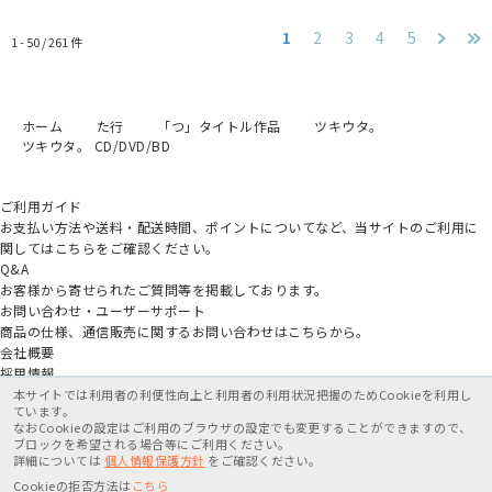
1
2
3
4
5
1 - 50 /
261
件
ホーム
た行
「つ」タイトル作品
ツキウタ。
ツキウタ。 CD/DVD/BD
ご利用ガイド
お支払い方法や送料・配送時間、ポイントについてなど、当サイトのご利用に
関してはこちらをご確認ください。
Q&A
お客様から寄せられたご質問等を掲載しております。
お問い合わせ・ユーザーサポート
商品の仕様、通信販売に関するお問い合わせはこちらから。
会社概要
採用情報
アニメイトグループ
本サイトでは利用者の利便性向上と利用者の利用状況把握のためCookieを利用し
ています。
なおCookieの設定はご利用のブラウザの設定でも変更することができますので、
特定商取引法に基づく表記
個人情報保護方針
利用規約
ブロックを希望される場合等にご利用ください。
詳細については
個人情報保護方針
をご確認ください。
X
Cookieの拒否方法は
こちら