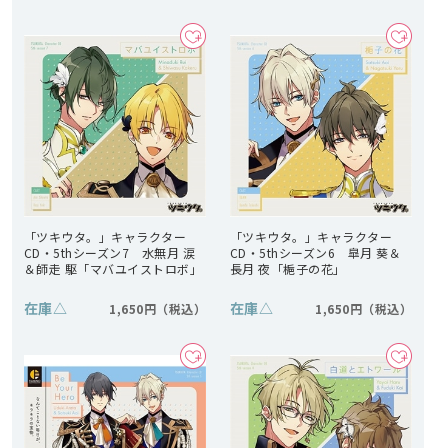
「ツキウタ。」キャラクター
「ツキウタ。」キャラクター
CD・5thシーズン7 水無月 涙
CD・5thシーズン6 皐月 葵＆
＆師走 駆「マバユイストロボ」
長月 夜「梔子の花」
在庫
△
在庫
△
1,650円
1,650円