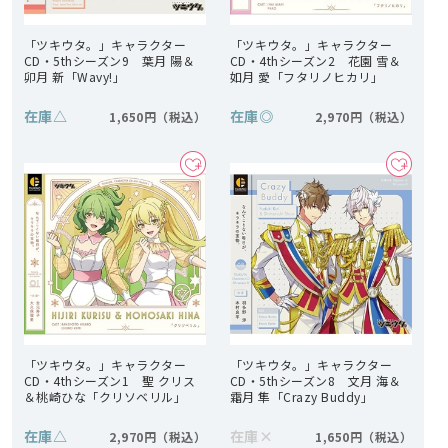
「ツキウタ。」キャラクター
「ツキウタ。」キャラクター
CD・5thシーズン9 葉月 陽＆
CD・4thシーズン2 花園 雪＆
卯月 新「Wavy!」
如月 愛「フタリノヒカリ」
在庫
△
在庫
◎
1,650円
2,970円
「ツキウタ。」キャラクター
「ツキウタ。」キャラクター
CD・4thシーズン1 聖 クリス
CD・5thシーズン8 文月 海＆
＆桃崎ひな「クリソベリル」
霜月 隼「Crazy Buddy」
在庫
△
在庫
×
2,970円
1,650円