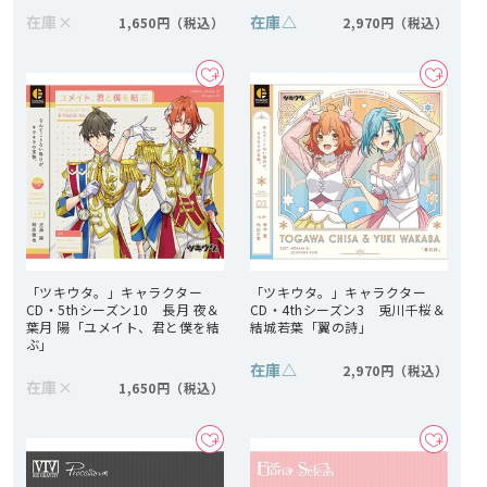
在庫
×
在庫
△
1,650円
2,970円
「ツキウタ。」キャラクター
「ツキウタ。」キャラクター
CD・5thシーズン10 長月 夜＆
CD・4thシーズン3 兎川千桜＆
葉月 陽「ユメイト、君と僕を結
結城若葉「翼の詩」
ぶ」
在庫
△
2,970円
在庫
×
1,650円