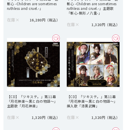
斬心 -Children are sometimes
斬心 -Children are sometimes
ruthless and cruel.-」
ruthless and cruel.-」主題歌
「斬心-無形ノ八重-」
在庫
×
16,280円
在庫
×
1,320円
【CD】「ツキステ。」第11幕
【CD】「ツキステ。」第11幕
「月花神楽～黒と白の物語～」
「月花神楽～黒と白の物語～」
主題歌「月花神楽」
挿入歌「漆黒武舞」
在庫
×
在庫
×
1,320円
1,320円