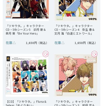
「ツキウタ。」キャラクター
「ツキウタ。」キャラクター
CD・5thシーズン5 卯月 新＆
CD・5thシーズン4 弥生 春＆
皐月 葵「Be Your Hero」
文月 海「白道とエトワール」
在庫
△
在庫
△
1,650円
1,650円
【CD】「ツキウタ。」Fluna＆
「ツキウタ。」キャラクター
Seleas「めぐりあい」
CD・5thシーズン3 如月 恋＆