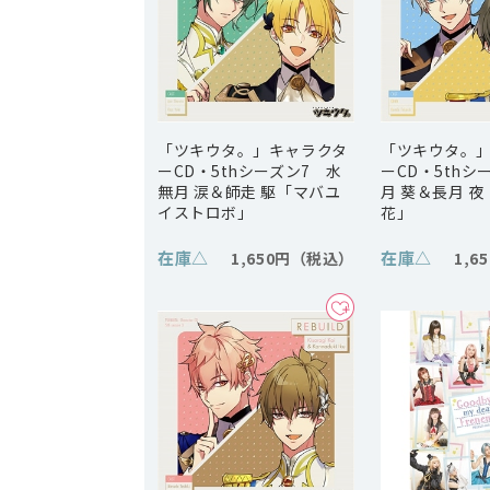
「ツキウタ。」キャラクタ
「ツキウタ。
ーCD・5thシーズン7 水
ーCD・5thシ
無月 涙＆師走 駆「マバユ
月 葵＆長月 
イストロボ」
花」
在庫
△
在庫
△
1,650円
1,6