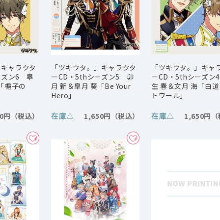
」キャラクタ
「ツキウタ。」キャラクタ
「ツキウタ。」キャ
ーズン6 皐
ーCD・5thシーズン5 卯
ーCD・5thシーズン
夜「梔子の
月 新＆皐月 葵「Be Your
生 春＆文月 海「白
Hero」
トワール」
在庫
△
在庫
△
50円
1,650円
1,650円