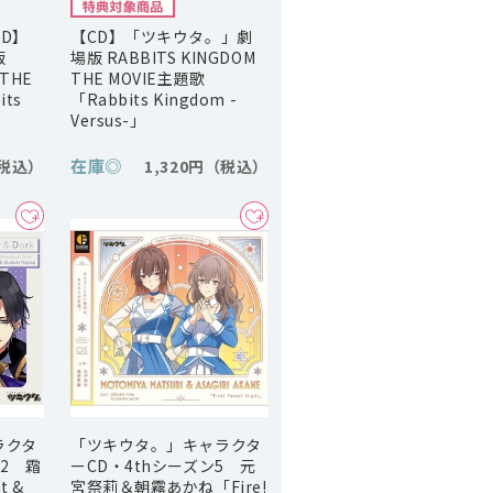
D】
【CD】「ツキウタ。」劇
版
場版 RABBITS KINGDOM
 THE
THE MOVIE主題歌
ts
「Rabbits Kingdom -
」
Versus-」
在庫
◎
1,320円
ラクタ
「ツキウタ。」キャラクタ
12 霜
ーCD・4thシーズン5 元
t &
宮祭莉＆朝霧あかね「Fire!