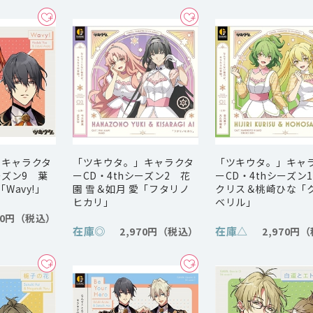
」キャラクタ
「ツキウタ。」キャラクタ
「ツキウタ。」キャ
ーズン9 葉
ーCD・4thシーズン2 花
ーCD・4thシーズン
Wavy!」
園 雪＆如月 愛「フタリノ
クリス＆桃崎ひな「
ヒカリ」
ベリル」
50円
在庫
◎
在庫
△
2,970円
2,970円