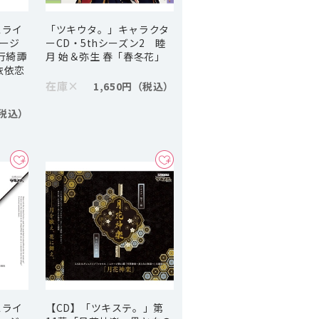
スライ
「ツキウタ。」キャラクタ
ージ
ーCD・5thシーズン2 睦
行綺譚
月 始＆弥生 春「春冬花」
依依恋
在庫
×
1,650円
スライ
【CD】「ツキステ。」第