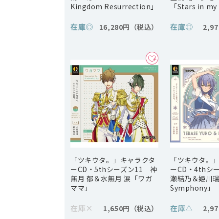
Kingdom Resurrection」
「Stars in my
在庫
◎
在庫
◎
16,280円
2,9
「ツキウタ。」キャラクタ
「ツキウタ。
ーCD・5thシーズン11 神
ーCD・4thシ
無月 郁＆水無月 涙「ワガ
瀬結乃＆姫川瑞希
ママ」
Symphony」
在庫
×
在庫
△
1,650円
2,9