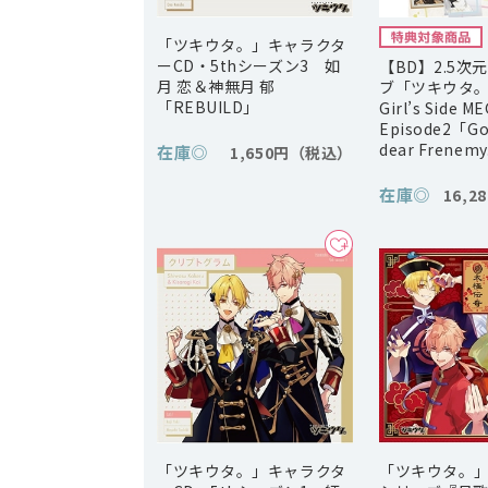
「ツキウタ。」キャラクタ
ーCD・5thシーズン3 如
【BD】2.5次
月 恋＆神無月 郁
ブ「ツキウタ
「REBUILD」
Girl’s Side M
Episode2「Go
dear Frenem
在庫
◎
1,650円
在庫
◎
16,2
「ツキウタ。」キャラクタ
「ツキウタ。」