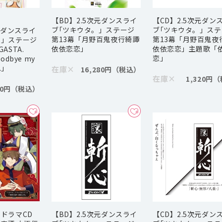
【BD】2.5次元ダンスライ
【CD】2.5次元ダン
ブ｢ツキウタ。」ステージ
ブ｢ツキウタ。」ステ
元ダンスライ
第13幕「月野百鬼夜行綺譚
第13幕「月野百鬼夜
。」ステージ
依依恋恋」
依依恋恋」主題歌「
EGASTA.
恋」
odbye my
y.」
在庫
×
16,280円
在庫
×
1,320円
80円
ドラマCD
【BD】2.5次元ダンスライ
【CD】2.5次元ダン