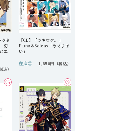
ラクタ
【CD】「ツキウタ。」
4 弥
Fluna＆Seleas「めぐりあ
道とエ
い」
在庫
◎
1,650円