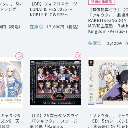
タ。」 Six
【BD】ツキプロステージ
ニットソング
LUNATIC FES 2025 ～
【有償特典付き】【C
NOBLE FLOWERS～
「ツキウタ。」劇場
RABBITS KINGDOM
MOVIE主題歌「Rabbi
在庫
◎
60円
17,600円
Kingdom -Versus-
在庫
◎
2,420円
」キャラクタ
【CD】2.5次元ダンスライ
「ツキウタ。」キャ
ーズン6 天
ブ｢ツキウタ。」ステージ
ーCD・5thシーズン
崎麗奈
第14幕「Rabbits
月 隼＆睦月 始「Ligh