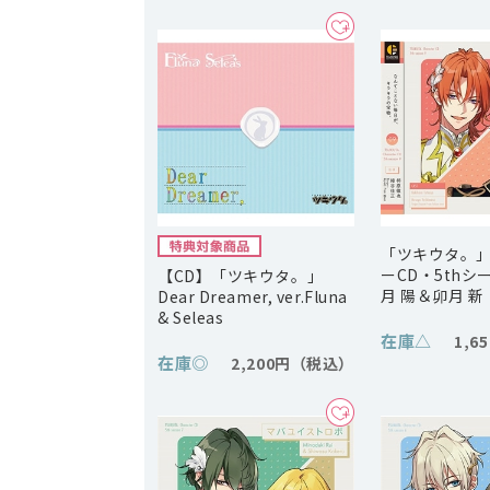
「ツキウタ。
ーCD・5thシ
【CD】「ツキウタ。」
月 陽＆卯月 新「
Dear Dreamer, ver.Fluna
& Seleas
在庫
△
1,6
在庫
◎
2,200円