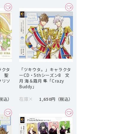
ラクタ
「ツキウタ。」キャラクタ
1 聖
ーCD・5thシーズン8 文
クリソ
月 海＆霜月 隼「Crazy
Buddy」
在庫
×
1,650円