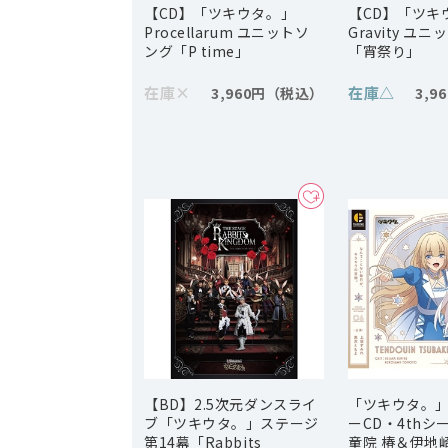
【CD】「ツキウタ。」
【CD】「ツキウ
Procellarum ユニットソ
Gravity ユ
ング「P time」
「宵祭り」
在庫
×
在庫
△
3,960円
3,9
【BD】2.5次元ダンスライ
「ツキウタ。
ブ「ツキウタ。」ステージ
ーCD・4thシ
第14幕「Rabbits
童院 椿＆伊地