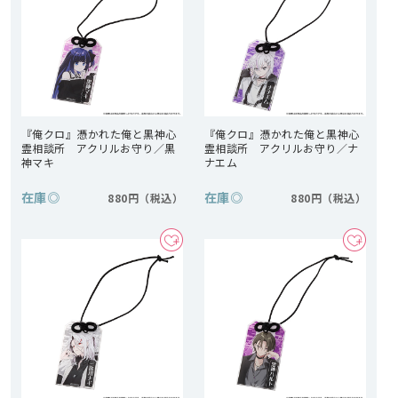
『俺クロ』憑かれた俺と黒神心
『俺クロ』憑かれた俺と黒神心
霊相談所 アクリルお守り／黒
霊相談所 アクリルお守り／ナ
神マキ
ナエム
在庫
◎
在庫
◎
880円
880円