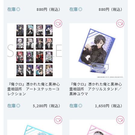
在庫
◎
在庫
◎
880円
880円
『俺クロ』憑かれた俺と黒神心
『俺クロ』憑かれた俺と黒神心
霊相談所 アートステッカーコ
霊相談所 アクリルスタンド／
レクション
黒神ユウマ
在庫
◎
在庫
◎
5,280円
1,650円