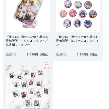
『俺クロ』憑かれた俺と黒神心
『俺クロ』憑かれた俺と黒神心
霊相談所 アクリルスタンド／
霊相談所 缶バッジコレクショ
三途川ファミリー
ン
在庫
◎
在庫
◎
1,650円
6,160円