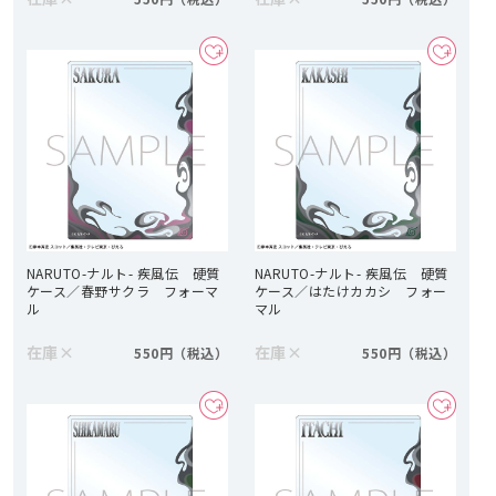
NARUTO-ナルト- 疾風伝 硬質
NARUTO-ナルト- 疾風伝 硬質
ケース／春野サクラ フォーマ
ケース／はたけカカシ フォー
ル
マル
在庫
×
在庫
×
550円
550円