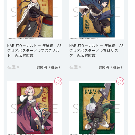
NARUTO－ナルト－ 疾風伝 A3
NARUTO－ナルト－ 疾風伝 A3
クリアポスター／うずまきナル
クリアポスター／うちはサス
ト 忍伝冒険譚
ケ 忍伝冒険譚
在庫
×
在庫
×
880円
880円