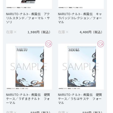
NARUTO-ナルト- 疾風伝 アク
NARUTO-ナルト- 疾風伝 キャ
リルスタンド／フォーマル・サ
ラバッジコレクション／フォー
ソリ
マル
在庫
×
在庫
×
1,980円
4,400円
NARUTO-ナルト- 疾風伝 硬質
NARUTO-ナルト- 疾風伝 硬質
ケース／うずまきナルト フォ
ケース／うちはサスケ フォー
ーマル
マル
在庫
×
在庫
×
550円
550円