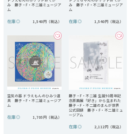
み 藤子・F・不二雄ミュージア
み 藤子・F・不二雄ミュージア
ム
ム
在庫
◎
在庫
◎
1,540円
1,540円
空気の器 ドラえもんのひみつ道
藤子・F・不二雄 生誕90周年記
具 藤子・F・不二雄ミュージア
念原画展「好き」から生まれた
ム
藤子・F・不二雄のまんが世界
公式図録 藤子・F・不二雄ミュ
ージアム
在庫
◎
1,705円
在庫
◎
2,112円