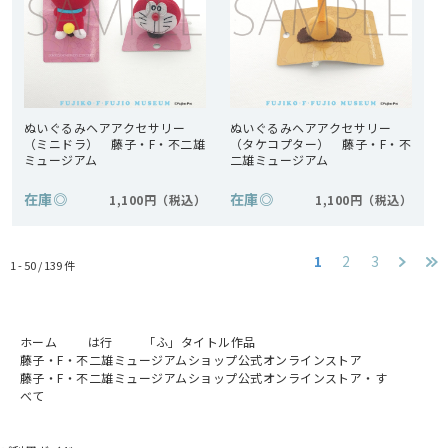
ぬいぐるみヘアアクセサリー
ぬいぐるみヘアアクセサリー
（ミニドラ） 藤子・F・不二雄
（タケコプター） 藤子・F・不
ミュージアム
二雄ミュージアム
在庫
◎
在庫
◎
1,100円
1,100円
1
2
3
1 - 50 /
139
件
ホーム
は行
「ふ」タイトル作品
藤子・F・不二雄ミュージアムショップ公式オンラインストア
藤子・F・不二雄ミュージアムショップ公式オンラインストア・す
べて