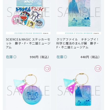
SCIENCE＆MAGIC ステッカーセ
クリアファイル チチンプイ！
ット 藤子・F・不二雄ミュージ
科学と魔法のまんが展 藤子・
アム
F・不二雄ミュージアム
在庫
◎
在庫
◎
990円
440円