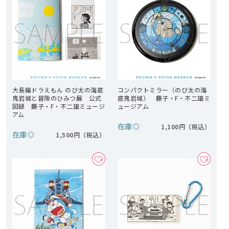
大長編ドラえもん のび太の海底
コンパクトミラー（のび太の海
鬼岩城と冒険のひみつ展 公式
底鬼岩城） 藤子・F・不二雄ミ
図録 藤子・F・不二雄ミュージ
ュージアム
アム
在庫
◎
1,100円
在庫
◎
1,500円