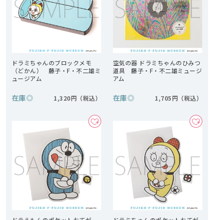
ドラミちゃんのブロックメモ
空気の器 ドラミちゃんのひみつ
（どかん） 藤子・F・不二雄ミ
道具 藤子・F・不二雄ミュージ
ュージアム
アム
在庫
◎
在庫
◎
1,320円
1,705円
ドラえもんのポケットおてが
ドラミちゃんのポケットおてが