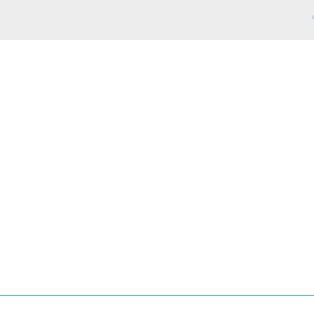
RFC違反アドレスのご利用について