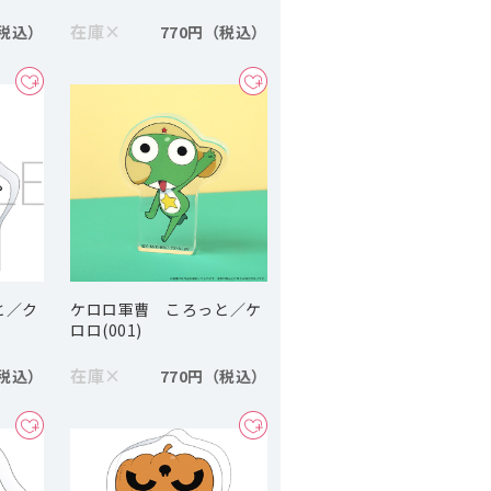
在庫
×
770円
と／ク
ケロロ軍曹 ころっと／ケ
ロロ(001)
在庫
×
770円