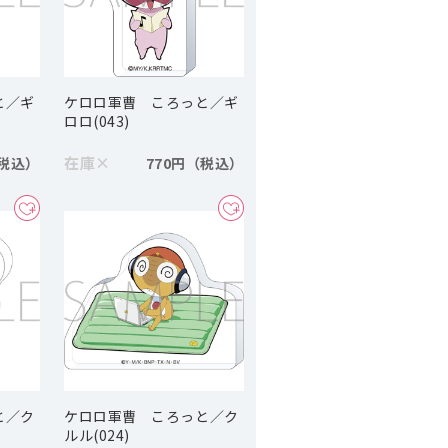
と／ギ
ケロロ軍曹 ころっと／ギ
ロロ(043)
在庫
×
770円
と／ク
ケロロ軍曹 ころっと／ク
ルル(024)