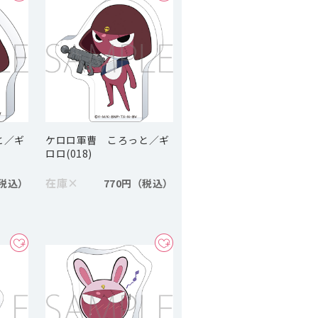
と／ギ
ケロロ軍曹 ころっと／ギ
ロロ(018)
在庫
×
770円