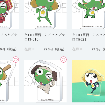
ころっと／ケ
ケロロ軍曹 ころっと／ケ
ケロロ軍曹 ころっ
ロロ(016)
ロロ(021)
在庫
×
在庫
×
70円
770円
770円