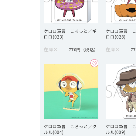
ケロロ軍曹 ころっと／ギ
ケロロ軍曹 
ロロ(023)
ロロ(028)
在庫
×
在庫
×
770円
7
ケロロ軍曹 ころっと／ク
ケロロ軍曹 
ルル(004)
ルル(009)