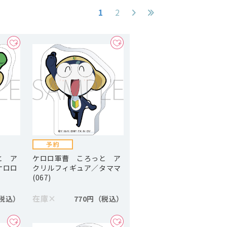
1
2
と ア
ケロロ軍曹 ころっと ア
ケロロ
クリルフィギュア／タママ
(067)
在庫
×
770円