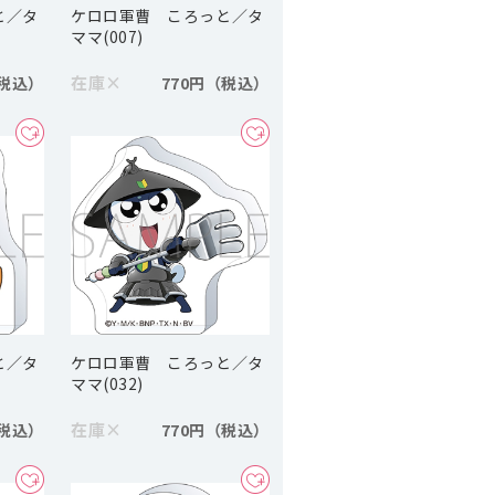
と／タ
ケロロ軍曹 ころっと／タ
ママ(007)
在庫
×
770円
と／タ
ケロロ軍曹 ころっと／タ
ママ(032)
在庫
×
770円