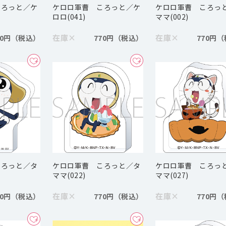
ころっと／ケ
ケロロ軍曹 ころっと／ケ
ケロロ軍曹 ころっ
ロロ(041)
ママ(002)
在庫
×
在庫
×
70円
770円
770円
ころっと／タ
ケロロ軍曹 ころっと／タ
ケロロ軍曹 ころっ
ママ(022)
ママ(027)
在庫
×
在庫
×
70円
770円
770円