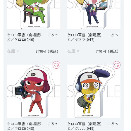
ケロロ軍曹（劇場版） ころっ
ケロロ軍曹（劇場版） ころっ
と／ケロロ(046)
と／タママ(047)
在庫
×
在庫
×
770円
770円
ケロロ軍曹（劇場版） ころっ
ケロロ軍曹（劇場版） ころっ
と／ギロロ(048)
と／クルル(049)