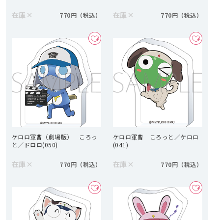
在庫
×
在庫
×
770円
770円
ケロロ軍曹（劇場版） ころっ
ケロロ軍曹 ころっと／ケロロ
と／ドロロ(050)
(041)
在庫
×
在庫
×
770円
770円