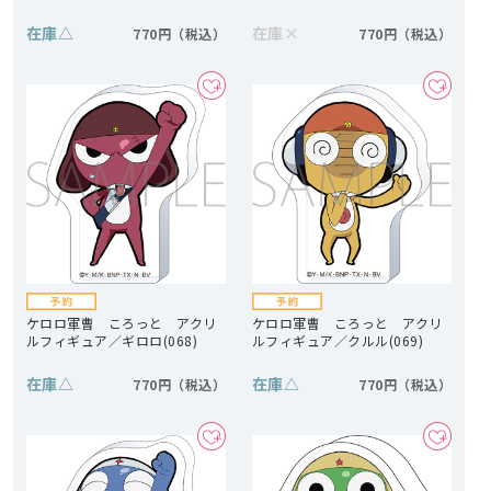
在庫
△
在庫
×
770円
770円
ケロロ軍曹 ころっと アクリ
ケロロ軍曹 ころっと アクリ
ルフィギュア／ギロロ(068)
ルフィギュア／クルル(069)
在庫
△
在庫
△
770円
770円