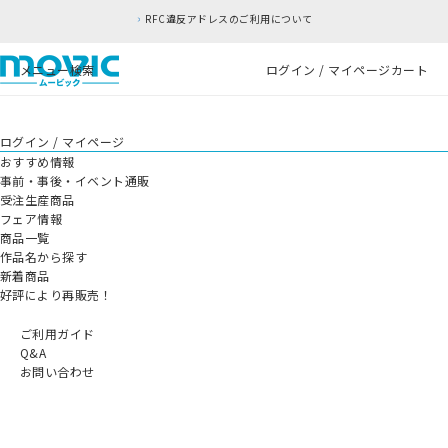
RFC違反アドレスのご利用について
メニュー
検索
ログイン / マイページ
カート
ログイン / マイページ
おすすめ情報
事前・事後・イベント通販
受注生産商品
フェア情報
商品一覧
作品名から探す
新着商品
好評により再販売！
ご利用ガイド
Q&A
お問い合わせ