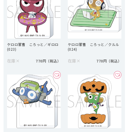
ケロロ軍曹 ころっと／ギロロ
ケロロ軍曹 ころっと／クルル
(023)
(024)
在庫
×
在庫
×
770円
770円