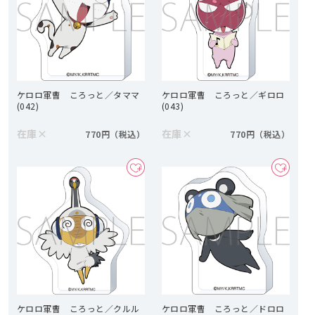
ケロロ軍曹 ころっと／タママ
ケロロ軍曹 ころっと／ギロロ
(042)
(043)
在庫
×
在庫
×
770円
770円
ケロロ軍曹 ころっと／クルル
ケロロ軍曹 ころっと／ドロロ