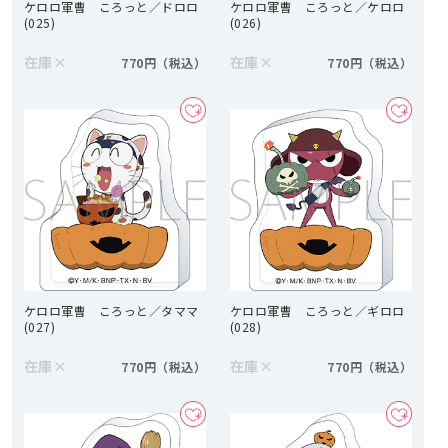
ケロロ軍曹 ころっと／ドロロ
ケロロ軍曹 ころっと／ケロロ
(025)
(026)
在庫
×
在庫
×
770円
770円
ケロロ軍曹 ころっと／タママ
ケロロ軍曹 ころっと／ギロロ
(027)
(028)
在庫
×
在庫
×
770円
770円