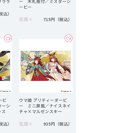
ウララ
ー 木札根付／ミスターシ
ービー
在庫
×
715円
ービ
ウマ娘 プリティーダービ
ターシ
ー ミニ屏風／ナイスネイ
ース
チャ×マルゼンスキー
在庫
×
935円