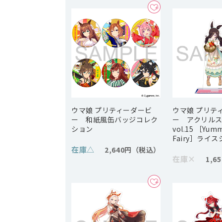
ウマ娘 プリティーダービ
ウマ娘 プリテ
ー 和紙風缶バッジコレク
ー アクリル
ション
vol.15 ［Yum
Fairy］ライ
在庫
△
2,640円
在庫
×
1,6