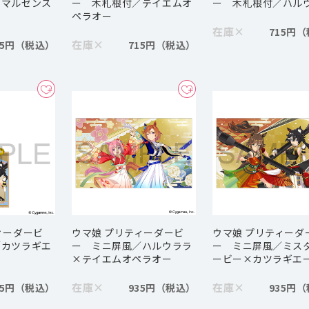
／マルゼンス
ー 木札根付／テイエムオ
ー 木札根付／ハル
ペラオー
在庫
×
715円
在庫
×
15円
715円
ィーダービ
ウマ娘 プリティーダービ
ウマ娘 プリティーダ
／カツラギエ
ー ミニ屏風／ハルウララ
ー ミニ屏風／ミス
×テイエムオペラオー
ービー×カツラギエ
在庫
×
在庫
×
15円
935円
935円