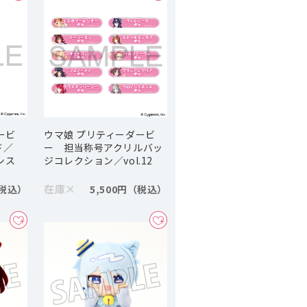
ービ
ウマ娘 プリティーダービ
ド／
ー 担当称号アクリルバッ
ネシス
ジコレクション／vol.12
在庫
×
5,500円