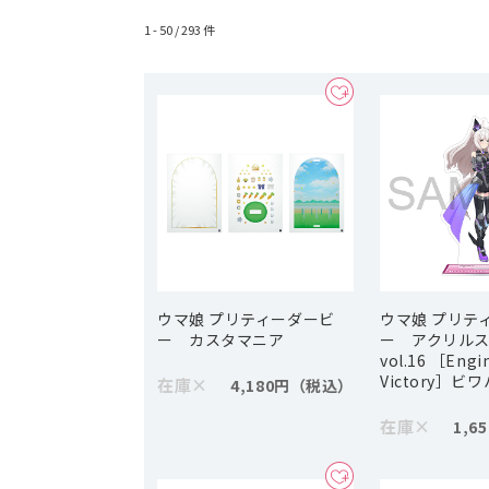
1 - 50 /
293
件
ウマ娘 プリティーダービ
ウマ娘 プリテ
ー カスタマニア
ー アクリル
vol.16 ［Engi
Victory］ビ
在庫
×
4,180円
在庫
×
1,6