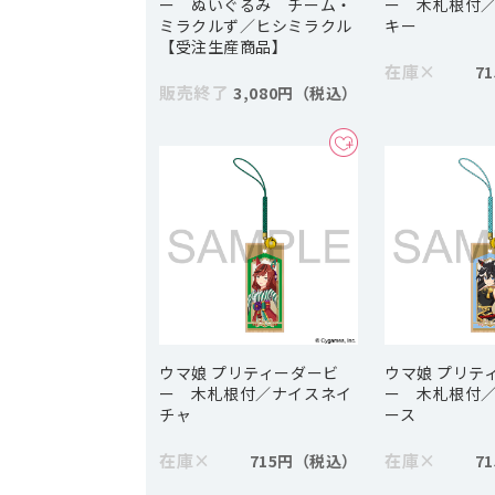
ー ぬいぐるみ チーム・
ー 木札根付
ミラクルず／ヒシミラクル
キー
【受注生産商品】
在庫
×
7
販売終了
3,080円
ウマ娘 プリティーダービ
ウマ娘 プリテ
ー 木札根付／ナイスネイ
ー 木札根付
チャ
ース
在庫
×
在庫
×
715円
7