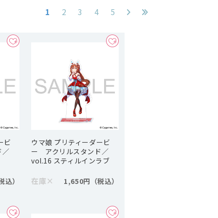
1
2
3
4
5
ービ
ウマ娘 プリティーダービ
ド／
ー アクリルスタンド／
vol.16 スティルインラブ
在庫
×
1,650円